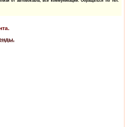
лизи от автовокзала, все коммуникации. Обращаться по тел.
та.
енды.