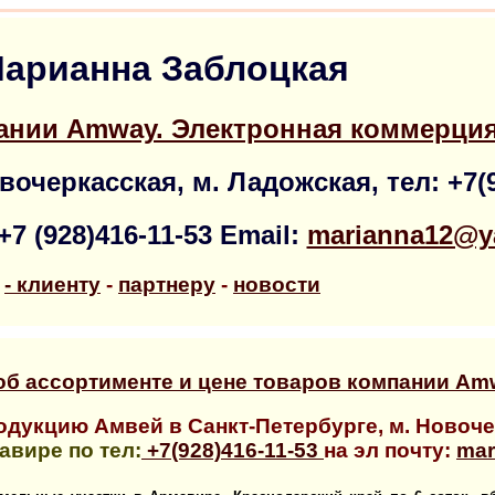
арианна Заблоцкая
ании Amway. Электронная коммерция
овочеркасская, м. Ладожская, тел: +7(
+7 (928)416-11-53 Email:
marianna12@y
-
клиенту
-
партнеру
-
новости
б ассортименте и цене товаров компании Am
одукцию Амвей в Санкт-Петербурге, м. Новочер
мавире по тел:
+7(928)416-11-53
на эл почту:
mar