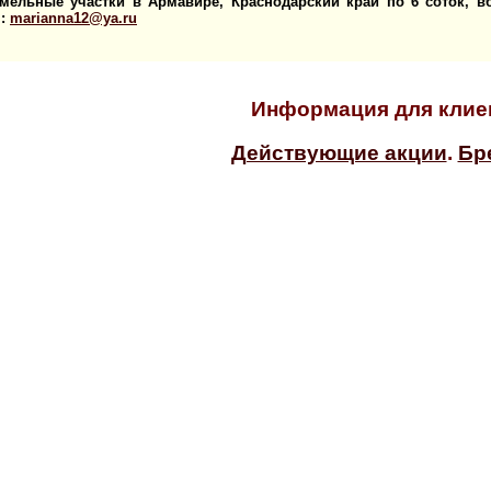
ельные участки в Армавире, Краснодарский край по 6 соток, вб
:
marianna12@ya.ru
Информация для клиен
Действующие акции
.
Бр