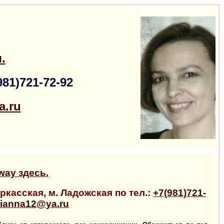
.
981)721-72-92
a.ru
way здесь.
касская, м. Ладожская по тел.:
+7(981)721-
ianna12@ya.ru